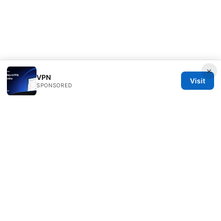
×
VPN
Visit
SPONSORED
Livelongermag Ltd.
1 St Paul's Churchyard
London, England, EC1A 1BB
GB
press@livelongermag.com
+44 20 7330 3030
About
Privacy Policy
Terms of Use