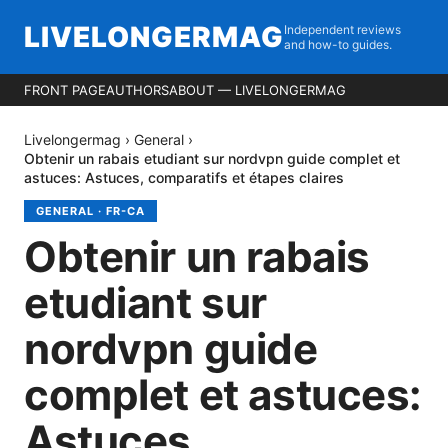
LIVELONGERMAG
Independent reviews
and how-to guides.
FRONT PAGE
AUTHORS
ABOUT — LIVELONGERMAG
Livelongermag
›
General
›
Obtenir un rabais etudiant sur nordvpn guide complet et
astuces: Astuces, comparatifs et étapes claires
GENERAL
·
FR-CA
Obtenir un rabais
etudiant sur
nordvpn guide
complet et astuces:
Astuces,