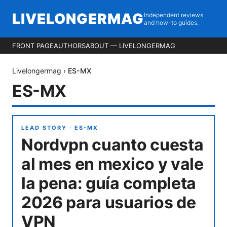
LIVELONGERMAG
Independent reviews
and how-to guides.
FRONT PAGE
AUTHORS
ABOUT — LIVELONGERMAG
Livelongermag
›
ES-MX
ES-MX
LEAD STORY ·
ES-MX
Nordvpn cuanto cuesta
al mes en mexico y vale
la pena: guía completa
2026 para usuarios de
VPN