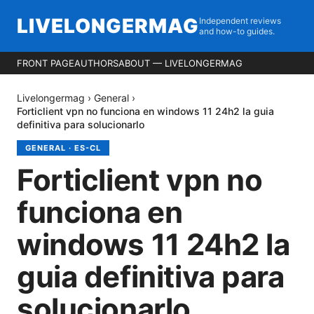
LIVELONGERMAG
Independent reviews
and how-to guides.
FRONT PAGE
AUTHORS
ABOUT — LIVELONGERMAG
Livelongermag
›
General
›
Forticlient vpn no funciona en windows 11 24h2 la guia
definitiva para solucionarlo
GENERAL
·
ES-CL
Forticlient vpn no
funciona en
windows 11 24h2 la
guia definitiva para
solucionarlo