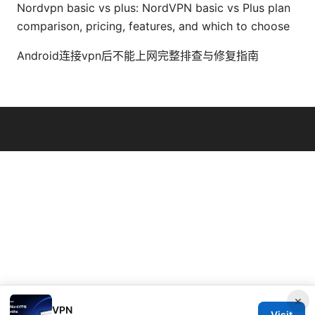
Nordvpn basic vs plus: NordVPN basic vs Plus plan
comparison, pricing, features, and which to choose
Android连接vpn后不能上网完整排查与修复指南
© Livelongermag 2026
×
VPN
Visit