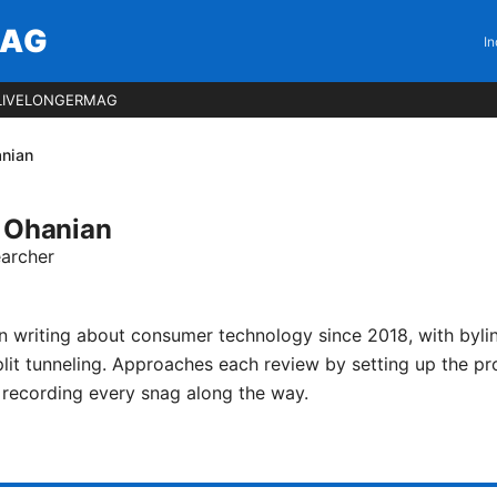
MAG
In
LIVELONGERMAG
anian
 Ohanian
earcher
 writing about consumer technology since 2018, with byli
it tunneling. Approaches each review by setting up the p
 recording every snag along the way.