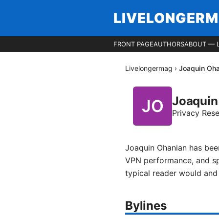
LIVELONGER
FRONT PAGE
AUTHORS
ABOUT — 
Livelongermag
›
Joaquin Oh
Joaquin
Privacy Res
Joaquin Ohanian has been
VPN performance, and spl
typical reader would and
Bylines